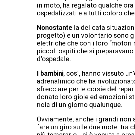
in moto, ha regalato qualche ora d
ospedalizzati e a tutti coloro che
Nonostante
la delicata situazion
progetto) e un volontario sono gi
elettriche che con i loro “motori
piccoli ospiti che si preparavano 
d’ospedale.
I bambini
, così, hanno vissuto u
adrenalinico che ha rivoluzionato 
sfrecciare per le corsie del repa
donato loro gioie ed emozioni s
noia di un giorno qualunque.
Ovviamente, anche i grandi non s
fare un giro sulle due ruote: tra 
più temerario… si è venuta a crea