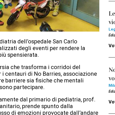
Le
vi
Le
Edi
ediatria dell’ospedale San Carlo
Vot
izzati degli eventi per rendere la
più spensierata.
rsia che trasforma i corridoi del
No
r i centauri di No Barries, associazione
vo
e barriere sia fisiche che mentali
Mil
ssono partecipare.
Edi
amente dal primario di pediatria, prof.
Vot
sanitario, prende spunto dalla
lusso di emozioni provocate dall’andare