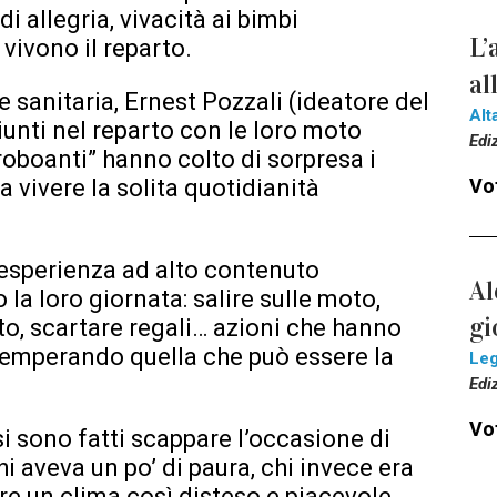
i allegria, vivacità ai bimbi
L’
 vivono il reparto.
al
e sanitaria, Ernest Pozzali (ideatore del
Alt
unti nel reparto con le loro moto
Edi
 roboanti” hanno colto di sorpresa i
a vivere la solita quotidianità
Vot
n’esperienza ad alto contenuto
Al
la loro giornata: salire sulle moto,
gi
rto, scartare regali… azioni che hanno
temperando quella che può essere la
Le
Edi
Vot
i sono fatti scappare l’occasione di
chi aveva un po’ di paura, chi invece era
re un clima così disteso e piacevole