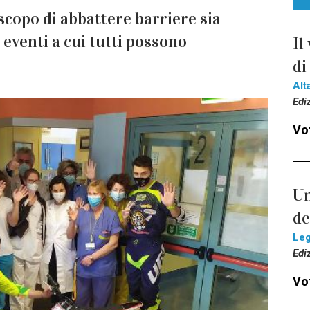
 scopo di abbattere barriere sia
 eventi a cui tutti possono
Il
di
Alt
Edi
Vot
Un
de
Le
Edi
Vot