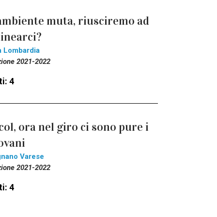
ambiente muta, riusciremo ad
linearci?
a Lombardia
zione 2021-2022
i: 4
col, ora nel giro ci sono pure i
ovani
gnano Varese
zione 2021-2022
i: 4