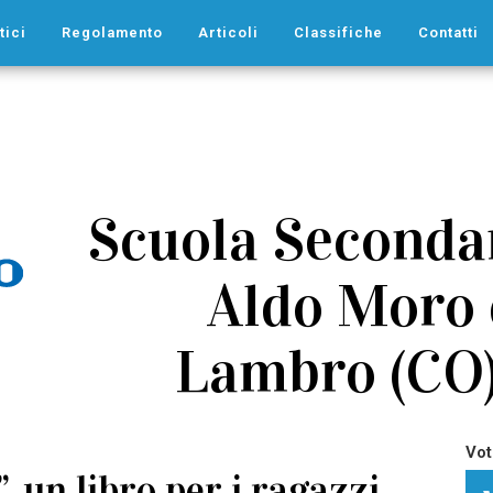
tici
Regolamento
Articoli
Classifiche
Contatti
Scuola Secondar
Aldo Moro 
Lambro (CO)
Vot
, un libro per i ragazzi