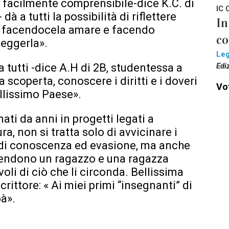
 facilmente comprensibile-dice K.C. di
IC 
à a tutti la possibilità di riflettere
In
e, facendocela amare e facendo
co
teggerla».
Le
 a tutti -dice A.H di 2B, studentessa a
Edi
scoperta, conoscere i diritti e i doveri
Vot
llissimo Paese».
ati da anni in progetti legati a
ra, non si tratta solo di avvicinare i
 di conoscenza ed evasione, ma anche
e rendono un ragazzo e una ragazza
voli di ciò che li circonda. Bellissima
rittore: « Ai miei primi “insegnanti” di
à».