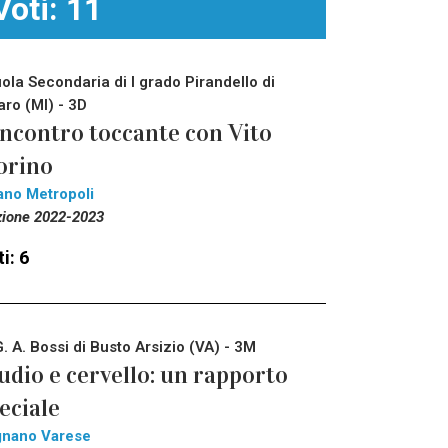
Voti: 11
ola Secondaria di I grado Pirandello di
aro (MI) - 3D
incontro toccante con Vito
orino
ano Metropoli
zione 2022-2023
i: 6
G. A. Bossi di Busto Arsizio (VA) - 3M
udio e cervello: un rapporto
eciale
gnano Varese