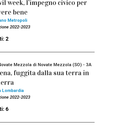
vil week, l’impegno civico per
vere bene
ano Metropoli
zione 2022-2023
i: 2
Novate Mezzola di Novate Mezzola (SO) - 3A
ena, fuggita dalla sua terra in
erra
a Lombardia
zione 2022-2023
i: 6