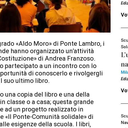
Edi
Vot
Scu
grado «Aldo Moro» di Ponte Lambro, i
Sol
onde hanno organizzato un’attività
L’
a Costituzione» di Andrea Franzoso.
na
o partecipato a un incontro con lo
pportunità di conoscerlo e rivolgergli
Mil
Edi
l suo ultimo libro.
Vot
to una copia del libro e una della
 in classe o a casa; questa grande
e ad un progetto realizzato in
e «Il Ponte-Comunità solidale» di
Scu
Nav
le esigenze della scuola. I libri,