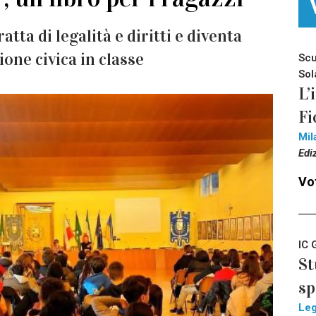
tta di legalità e diritti e diventa
ione civica in classe
Scu
Sol
L’
Fi
Mil
Edi
Vot
IC 
St
sp
Le