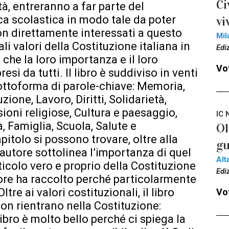
Ci
tà, entreranno a far parte del
eca scolastica in modo tale da poter
vi
non direttamente interessati a questo
Mil
ali valori della Costituzione italiana in
Edi
che la loro importanza e il loro
Vot
i da tutti. Il libro è suddiviso in venti
 sottoforma di parole-chiave: Memoria,
one, Lavoro, Diritti, Solidarietà,
oni religiose, Cultura e paesaggio,
IC 
à, Famiglia, Scuola, Salute e
Ol
pitolo si possono trovare, oltre alla
gu
l’autore sottolinea l’importanza di quel
Alt
rticolo vero e proprio della Costituzione
Edi
tore ha raccolto perché particolarmente
tre ai valori costituzionali, il libro
Vot
non rientrano nella Costituzione:
bro è molto bello perché ci spiega la