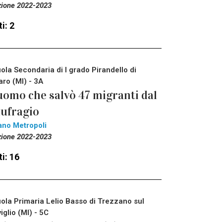
zione 2022-2023
i: 2
ola Secondaria di I grado Pirandello di
aro (MI) - 3A
uomo che salvò 47 migranti dal
ufragio
ano Metropoli
zione 2022-2023
i: 16
ola Primaria Lelio Basso di Trezzano sul
iglio (MI) - 5C