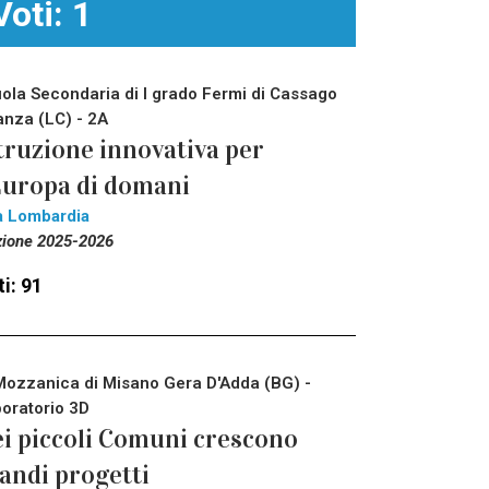
Voti: 1
ola Secondaria di I grado Fermi di Cassago
anza (LC) - 2A
truzione innovativa per
Europa di domani
a Lombardia
zione 2025-2026
i: 91
Mozzanica di Misano Gera D'Adda (BG) -
oratorio 3D
i piccoli Comuni crescono
andi progetti