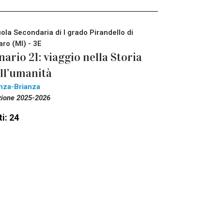
ola Secondaria di I grado Pirandello di
aro (MI) - 3E
nario 21: viaggio nella Storia
ll’umanità
nza-Brianza
zione 2025-2026
i: 24