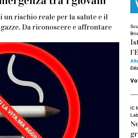
emergenza tra i giovani
 un rischio reale per la salute e il
agazze. Da riconoscere e affrontare
Scu
Bri
Is
l’
Alt
Edi
Vot
IC 
Lab
Ne
gr