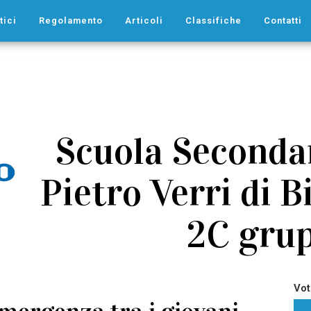
tici
Regolamento
Articoli
Classifiche
Contatti
Scuola Secondar
Pietro Verri di B
2C gru
Vot