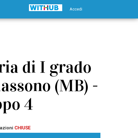
Accedi
ia di I grado
iassono (MB) -
ppo 4
azioni
CHIUSE