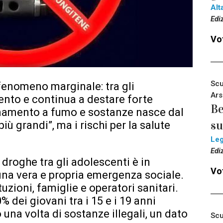
Alt
Edi
Vot
Scu
fenomeno marginale: tra gli
Ars
ento e continua a destare forte
Be
inamento a fumo e sostanze nasce dal
su
più grandi”, ma i rischi per la salute
Le
Edi
e droghe tra gli adolescenti è in
Vot
na vera e propria emergenza sociale.
zioni, famiglie e operatori sanitari.
% dei giovani tra i 15 e i 19 anni
 una volta di sostanze illegali, un dato
Scu