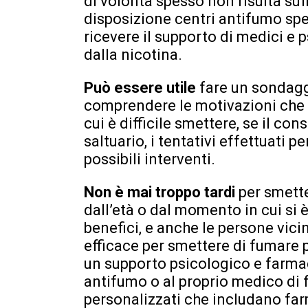
di volontà spesso non risulta suff
disposizione centri antifumo spec
ricevere il supporto di medici e 
dalla nicotina.
Può essere utile
fare un sondaggi
comprendere le motivazioni che li
cui è difficile smettere, se il co
saltuario, i tentativi effettuati p
possibili interventi.
Non è mai troppo tardi
per smett
dall’età o dal momento in cui si è
benefici, e anche le persone vi
efficace per smettere di fumare 
un supporto psicologico e farmac
antifumo o al proprio medico di 
personalizzati che includano farm