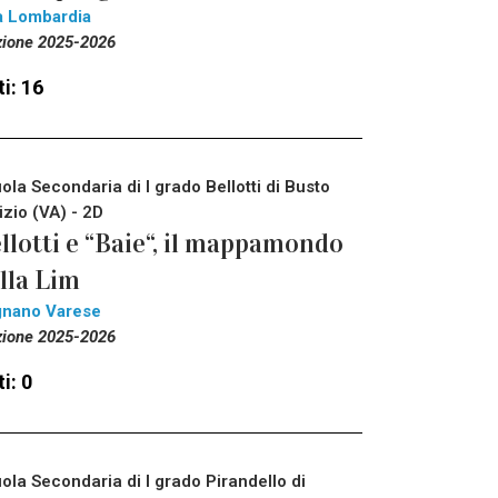
a Lombardia
zione 2025-2026
i: 16
ola Secondaria di I grado Bellotti di Busto
izio (VA) - 2D
llotti e “Baie“, il mappamondo
lla Lim
gnano Varese
zione 2025-2026
i: 0
ola Secondaria di I grado Pirandello di