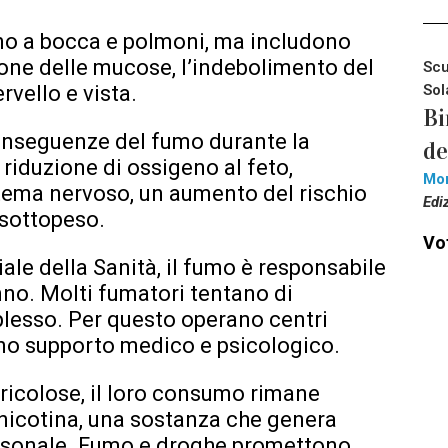
tano a bocca e polmoni, ma includono
azione delle mucose, l’indebolimento del
Scu
vello e vista.
Sol
Bi
onseguenze del fumo durante la
de
iduzione di ossigeno al feto,
Mo
istema nervoso, un aumento del rischio
Edi
 sottopeso.
Vot
le della Sanità, il fumo è responsabile
anno. Molti fumatori tentano di
lesso. Per questo operano centri
ono supporto medico e psicologico.
ricolose, il loro consumo rimane
a nicotina, una sostanza che genera
personale. Fumo e droghe promettono