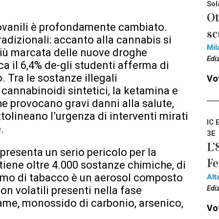
Sol
Ot
ovanili è profondamente cambiato.
sc
radizionali: accanto alla cannabis si
Mil
più marcata delle nuove droghe
Edi
ca il 6,4% de-gli studenti afferma di
. Tra le sostanze illegali
Vot
cannabinoidi sintetici, la ketamina e
che provocano gravi danni alla salute,
ottolineano l’urgenza di interventi mirati
IC 
.
3E
L’
resenta un serio pericolo per la
Fe
tiene oltre 4.000 sostanze chimiche, di
umo di tabacco è un aerosol composto
Alt
Edi
non volatili presenti nella fase
trame, monossido di carbonio, arsenico,
Vot