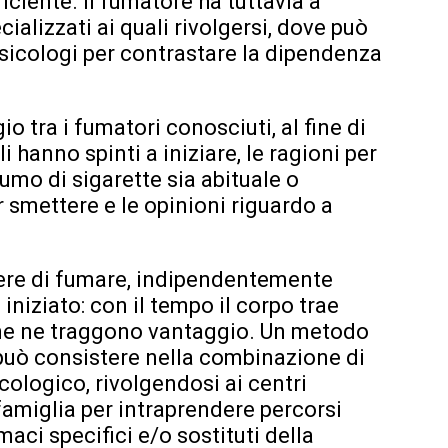
iciente. Il fumatore ha tuttavia a
ializzati ai quali rivolgersi, dove può
psicologi per contrastare la dipendenza
o tra i fumatori conosciuti, al fine di
 hanno spinti a iniziare, le ragioni per
nsumo di sigarette sia abituale o
er smettere e le opinioni riguardo a
ere di fumare, indipendentemente
 iniziato: con il tempo il corpo trae
cine ne traggono vantaggio. Un metodo
può consistere nella combinazione di
ologico, rivolgendosi ai centri
famiglia per intraprendere percorsi
aci specifici e/o sostituti della