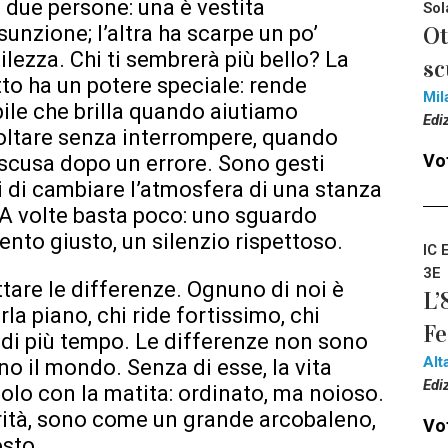
 due persone: una è vestita
Sol
nzione; l’altra ha scarpe un po’
Ot
lezza. Chi ti sembrerà più bello? La
sc
tto ha un potere speciale: rende
Mil
bile che brilla quando aiutiamo
Edi
ltare senza interrompere, quando
Vot
 scusa dopo un errore. Sono gesti
i di cambiare l’atmosfera di una stanza
. A volte basta poco: uno sguardo
nto giusto, un silenzio rispettoso.
IC 
3E
tare le differenze. Ognuno di noi è
L’
arla piano, chi ride fortissimo, chi
Fe
o di più tempo. Le differenze non sono
Alt
no il mondo. Senza di esse, la vita
Edi
lo con la matita: ordinato, ma noioso.
arità, sono come un grande arcobaleno,
Vot
osto.