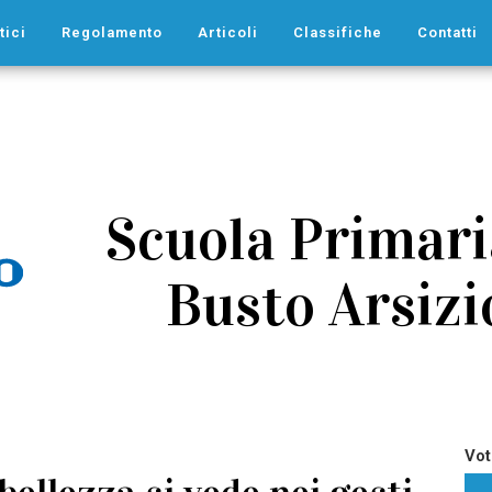
tici
Regolamento
Articoli
Classifiche
Contatti
Scuola Primaria
Busto Arsizio
Vot