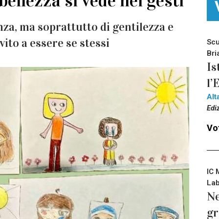
bellezza si vede nei gesti
za, ma soprattutto di gentilezza e
vito a essere se stessi
Scu
Bri
Is
l’
Alt
Edi
Vot
IC 
Lab
Ne
gr