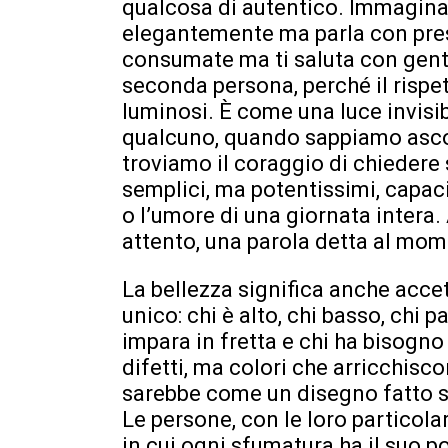
qualcosa di autentico. Immagina
elegantemente ma parla con presu
consumate ma ti saluta con genti
seconda persona, perché il rispe
luminosi. È come una luce invisi
qualcuno, quando sappiamo asco
troviamo il coraggio di chiedere
semplici, ma potentissimi, capac
o l’umore di una giornata intera
attento, una parola detta al mome
La bellezza significa anche accet
unico: chi è alto, chi basso, chi p
impara in fretta e chi ha bisogn
difetti, ma colori che arricchisco
sarebbe come un disegno fatto so
Le persone, con le loro particol
in cui ogni sfumatura ha il suo p