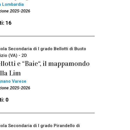
a Lombardia
zione 2025-2026
i: 16
ola Secondaria di I grado Bellotti di Busto
izio (VA) - 2D
llotti e “Baie“, il mappamondo
lla Lim
gnano Varese
zione 2025-2026
i: 0
ola Secondaria di I grado Pirandello di