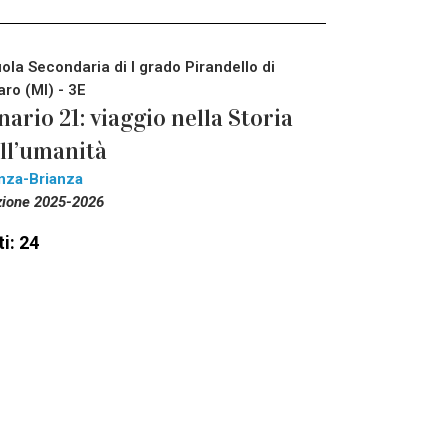
ola Secondaria di I grado Pirandello di
aro (MI) - 3E
nario 21: viaggio nella Storia
ll’umanità
nza-Brianza
zione 2025-2026
i: 24