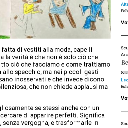
Alt
Edi
Vot
Scu
 fatta di vestiti alla moda, capelli
Ars
Ma la verità è che non è solo ciò che
Be
utto ciò che facciamo e come trattiamo
su
ra allo specchio, ma nei piccoli gesti
ssano inosservati e che invece dicono
Le
 silenziosa, che non chiede applausi ma
Edi
Vot
igliosamente se stessi anche con un
 cercare di apparire perfetti. Significa
, senza vergogna, e trasformarle in
Scu