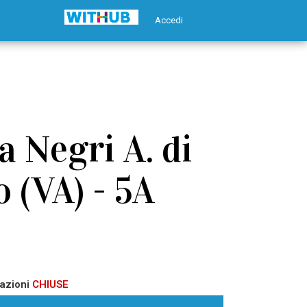
Accedi
 Negri A. di
 (VA) - 5A
azioni
CHIUSE