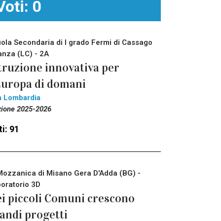
Voti: 0
ola Secondaria di I grado Fermi di Cassago
anza (LC) - 2A
truzione innovativa per
Europa di domani
a Lombardia
zione 2025-2026
i: 91
Mozzanica di Misano Gera D'Adda (BG) -
oratorio 3D
i piccoli Comuni crescono
andi progetti