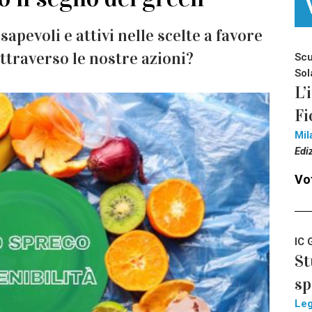
pevoli e attivi nelle scelte a favore
attraverso le nostre azioni?
Scu
Sol
L’
Fi
Mil
Edi
Vot
IC 
St
sp
Le