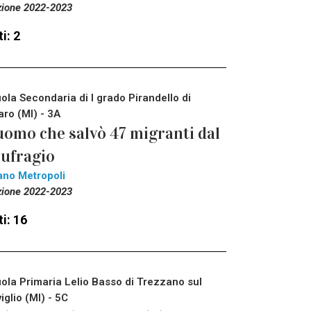
zione 2022-2023
i: 2
ola Secondaria di I grado Pirandello di
aro (MI) - 3A
uomo che salvò 47 migranti dal
ufragio
ano Metropoli
zione 2022-2023
i: 16
ola Primaria Lelio Basso di Trezzano sul
iglio (MI) - 5C