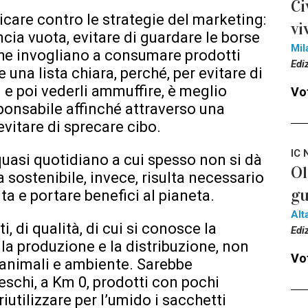
Ci
care contro le strategie del marketing:
vi
ncia vuota, evitare di guardare le borse
Mil
che invogliano a consumare prodotti
Edi
una lista chiara, perché, per evitare di
 e poi vederli ammuffire, è meglio
Vot
onsabile affinché attraverso una
evitare di sprecare cibo.
IC 
uasi quotidiano a cui spesso non si dà
Ol
sostenibile, invece, risulta necessario
gu
vita e portare benefici al pianeta.
Alt
ti, di qualità, di cui si conosce la
Edi
la produzione e la distribuzione, non
Vot
 animali e ambiente. Sarebbe
reschi, a Km 0, prodotti con pochi
riutilizzare per l’umido i sacchetti