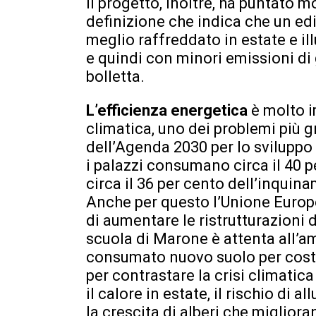
Il progetto, inoltre, ha puntato m
definizione che indica che un edi
meglio raffreddato in estate e il
e quindi con minori emissioni di
bolletta.
L’efficienza energetica
è molto i
climatica, uno dei problemi più gr
dell’Agenda 2030 per lo sviluppo 
i palazzi consumano circa il 40 
circa il 36 per cento dell’inquin
Anche per questo l’Unione Europ
di aumentare le ristrutturazioni d
scuola di Marone è attenta all’a
consumato nuovo suolo per costr
per contrastare la crisi climatic
il calore in estate, il rischio di
la crescita di alberi che migliorano