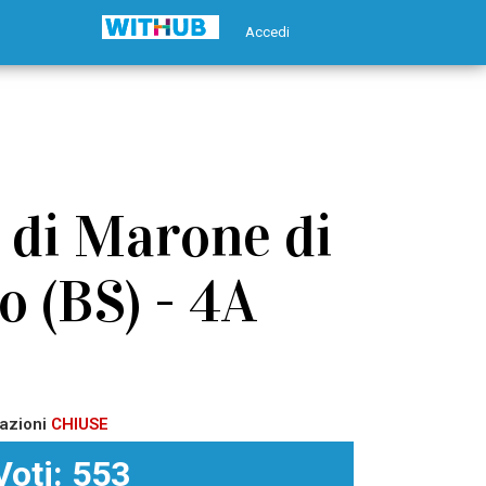
Accedi
 di Marone di
 (BS) - 4A
azioni
CHIUSE
Voti: 553