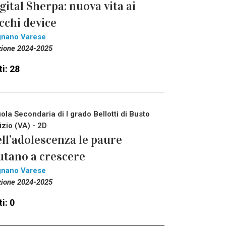
gital Sherpa: nuova vita ai
cchi device
gnano Varese
zione 2024-2025
i: 28
ola Secondaria di I grado Bellotti di Busto
izio (VA) - 2D
ll’adolescenza le paure
utano a crescere
gnano Varese
zione 2024-2025
i: 0