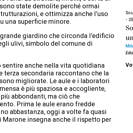
 sono state demolite perché ormai
Scu
trutturazioni, e ottimizza anche l’uso
- 2
su una superficie minore.
So
 grande giardino che circonda l’edificio
un
gli ulivi, simbolo del comune di
Mil
Edi
Vot
to sentire anche nella vita quotidiana
sse terza secondaria raccontano che la
ono migliorate. Le aule e i laboratori
a mensa è più spaziosa e accogliente,
 più abbondanti, ma ciò che
mento. Prima le aule erano fredde
ano abbastanza, oggi a volte fa quasi
i Marone insegna anche il rispetto per