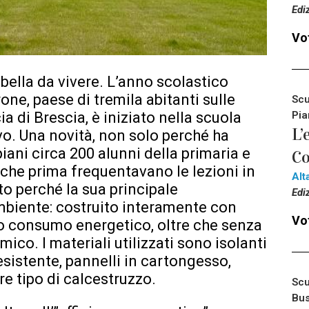
Edi
Vot
 bella da vivere. L’anno scolastico
one, paese di tremila abitanti sulle
Scu
Pia
a di Brescia, è iniziato nella scuola
L’
o. Una novità, non solo perché ha
piani circa 200 alunni della primaria e
Co
 che prima frequentavano le lezioni in
Alt
to perché la sua principale
Edi
’ambiente: costruito interamente con
Vot
so consumo energetico, oltre che senza
mico. I materiali utilizzati sono isolanti
sistente, pannelli in cartongesso,
are tipo di calcestruzzo.
Scu
Bus