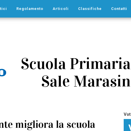
tici
Regolamento
Articoli
Classifiche
Contatti
Scuola Primaria
Sale Marasino
Vot
nte migliora la scuola