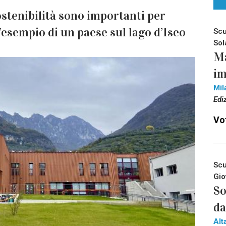
sostenibilità sono importanti per
L’esempio di un paese sul lago d’Iseo
Scu
Sol
Ma
im
Mil
Edi
Vot
Scu
Gio
So
da
Alt