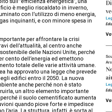
olto sull’”efficienza energetica”, una
Di
ficio è meglio riscaldato in inverno,
ve
luminato con l’utilizzo di meno energia,
Le
 gas inquinanti, e con minore spesa in
Edi
Vot
mportante per affrontare la crisi
avi dell’attualità, al centro anche
sostenibile delle Nazioni Unite, perché
Scu
per cento dell’energia ed emettono
Ars
amento totale delle varie attività umane.
Ne
ea ha approvato una legge che prevede
ai
egli edifici entro il 2050. La nuova
mbiente anche perché non è stato
Le
Edi
uirla, un altro elemento importante
a perché il suolo cementificato aumenta
Vot
 alluvioni quando piove forte e impedisce
 l’aria. La struttura, infatti, è sorta al