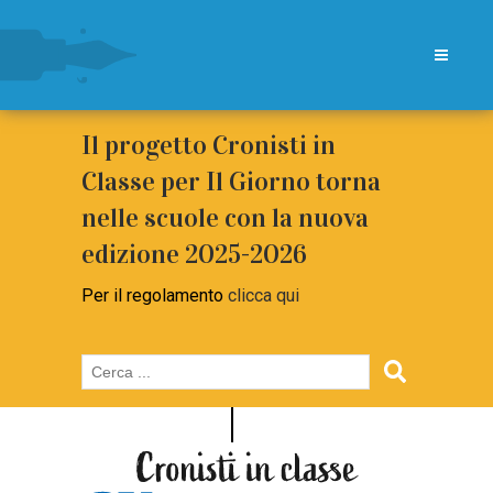
Il progetto Cronisti in
Classe per Il Giorno torna
nelle scuole con la nuova
edizione 2025-2026
Per il regolamento
clicca qui